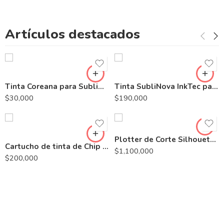
Store
Artículos destacados
Venta de Maquinaria, insumos y repuestos para la
industria textil.
Tinta Coreana para Sublimacion Carga x 110ml para Impresora Epson
Tinta SubliNova InkTec para Sublimacion para Plotter Epson
$
30,000
$
190,000
Plotter de Corte Silhouette Portrait 3
Cartucho de tinta de Chip Reseteable Epson StylusPro 7800-9800
$
1,100,000
$
200,000