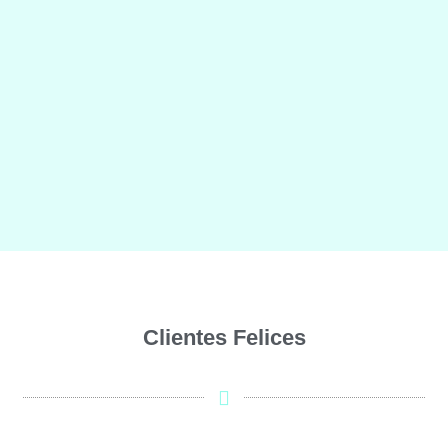
Nuestros Aliados
Clientes
Felices
A través del tiempo hemos logrado crear lazos
importantes que nos han permitido mejorar ¡para ti!
conócelos