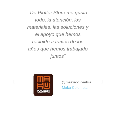
¨De Plotter Store me gusta
¨ Mi ex
todo, la atención, los
St
materiales, las soluciones y
satisf
el apoyo que hemos
ofreci
recibido a través de los
en s
años que hemos trabajado
capac
juntos¨
adec
garant
empre
que es
@makucolombia
Maku Colombia