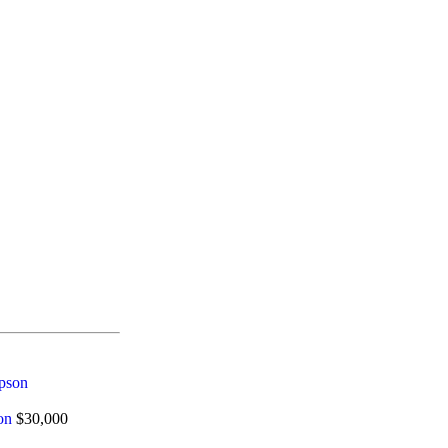
son
$
30,000