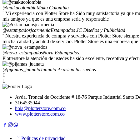
@makucolombia
Maku Colombia
¨ Mi experiencia con Plotter Store ha Sido muy satisfactoria ya que 
mis amigos ya que es una empresa sería y responsable¨
@estampadosjcarmenia
Estampados JC Diseños y Publicidad
¨ Nuestra experiencia de compra y servicios con Plotter Store siempre
mucha calidad y actitud de servicio. Plotter Store es una empresa que
@nova_estampados
Nova Estampados:
Plotterstore la atención de ustedes ha sido excelente, receptiva y efe
@pijamas_juanata
Juanata Acaricia tus sueños
Avda. Troncal de Occidente # 18-76 Parque Industrial Santo
3164535944
hola@plotterstore.com.co
www.plotterstore.com.co
Políticas de privacidad