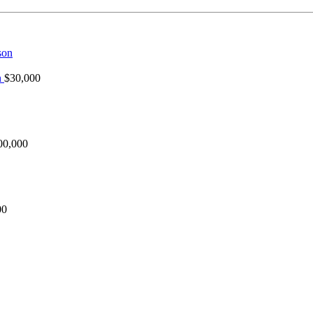
n
$
30,000
00,000
00