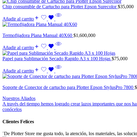
Chip consumible de Cartucho para Plotter Epson Surecolor
$
35,000
Añadir al carrito
Termofijadora Plana Manual 40X60
$
1,600,000
Añadir al carrito
Papel para Sublimación Secado Rapido A3 x 100 Hojas
$
75,000
Añadir al carrito
Soporte de Conector de cartucho para Plotter Epson StylusPro 7800
$
Nuestros Aliados
A través del tiempo hemos logrado crear lazos importantes que nos han
conócelos
Clientes
Felices
¨De Plotter Store me gusta todo, la atención, los materiales, las solu