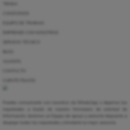
TIENDA
CONÓCENOS
EQUIPO DE TRABAJO
EMPRENDE CON NOSOTROS
SERVICIO TÉCNICO
BLOG
ALIADOS
CONTACTO
CLIENTE FELICES
Puedes comunicarte con nosotros vía WhatsApp o dejarnos tus
inquietudes a través de nuestro formulario de solicitud de
Información, tenemos un Equipo de apoyo y asesoría dispuesto a
despejar todas tus inquietudes y brindarte la mejor asesoría.