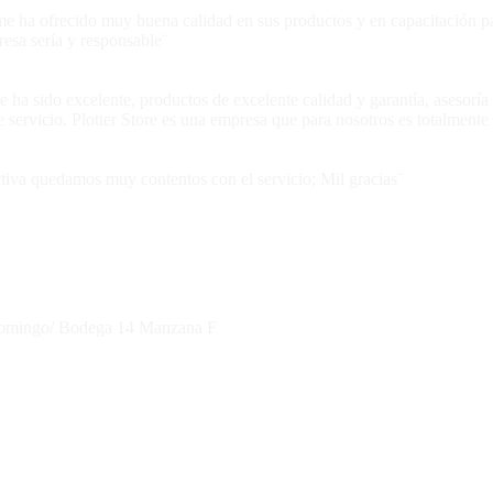
e me ha ofrecido muy buena calidad en sus productos y en capacitación 
esa sería y responsable¨
e ha sido excelente, productos de excelente calidad y garantía, asesoría
servicio. Plotter Store es una empresa que para nosotros es totalment
ectiva quedamos muy contentos con el servicio; Mil gracias¨
 Domingo/ Bodega 14 Manzana F