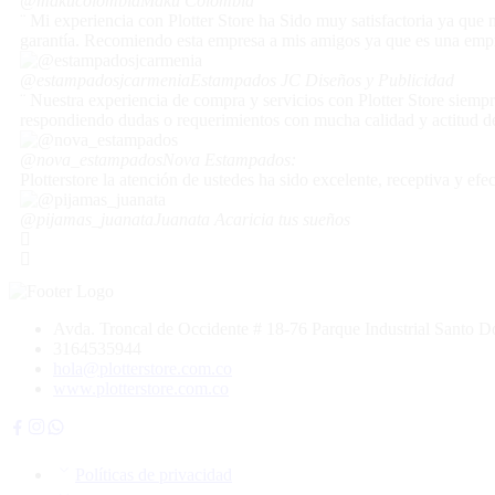
@makucolombia
Maku Colombia
¨ Mi experiencia con Plotter Store ha Sido muy satisfactoria ya qu
garantía. Recomiendo esta empresa a mis amigos ya que es una empr
@estampadosjcarmenia
Estampados JC Diseños y Publicidad
¨ Nuestra experiencia de compra y servicios con Plotter Store siempr
respondiendo dudas o requerimientos con mucha calidad y actitud de 
@nova_estampados
Nova Estampados:
Plotterstore la atención de ustedes ha sido excelente, receptiva y ef
@pijamas_juanata
Juanata Acaricia tus sueños
Avda. Troncal de Occidente # 18-76 Parque Industrial Santo
3164535944
hola@plotterstore.com.co
www.plotterstore.com.co
Políticas de privacidad