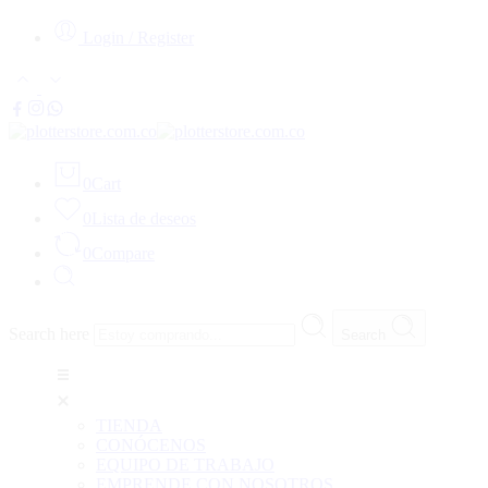
Login / Register
0
Cart
0
Lista de deseos
0
Compare
Search here
Search
TIENDA
CONÓCENOS
EQUIPO DE TRABAJO
EMPRENDE CON NOSOTROS