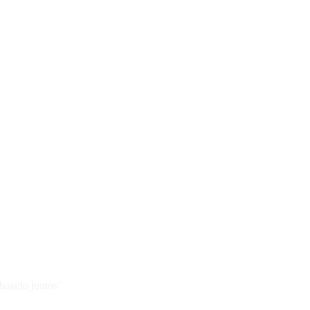
abajado juntos¨