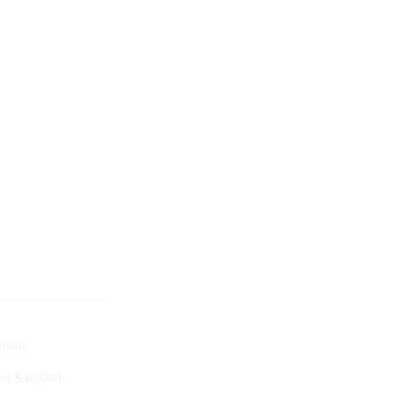
son
$
30,000