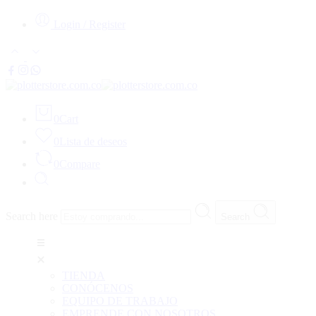
Login / Register
0
Cart
0
Lista de deseos
0
Compare
Search here
Search
TIENDA
CONÓCENOS
EQUIPO DE TRABAJO
EMPRENDE CON NOSOTROS