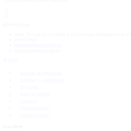
@makucolombia
Maku Colombia
Avda. Troncal de Occidente # 18-76 Parque Industrial Santo
3164535944
hola@plotterstore.com.co
www.plotterstore.com.co
Políticas de privacidad
Terminos y condiciones
Mi cuenta
Sigue tu pedido!
Contacto
Clientes Felices
Clientes Felices
Suscríbete