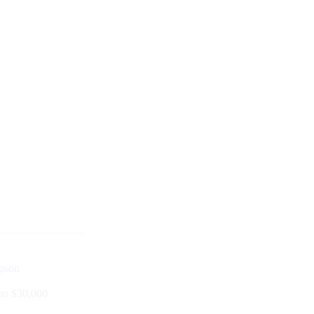
son
$
30,000