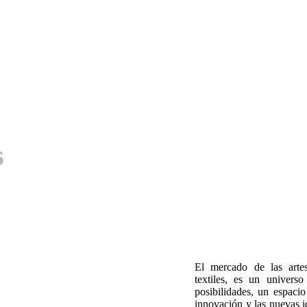
s
El mercado de las artes
textiles, es un universo 
posibilidades, un espacio
innovación y las nuevas id