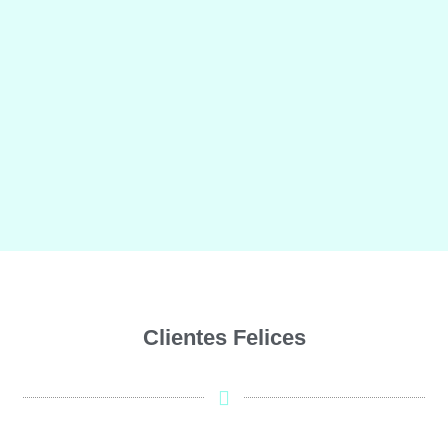
Nuestros Aliados
Clientes
Felices
A través del tiempo hemos logrado crear lazos
importantes que nos han permitido mejorar ¡para ti!
conócelos