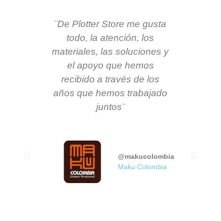
¨De Plotter Store me gusta
¨ Mi ex
todo, la atención, los
St
materiales, las soluciones y
satisf
el apoyo que hemos
ofreci
recibido a través de los
en s
años que hemos trabajado
capac
juntos¨
adec
garant
empre
que es
@makucolombia
Maku Colombia