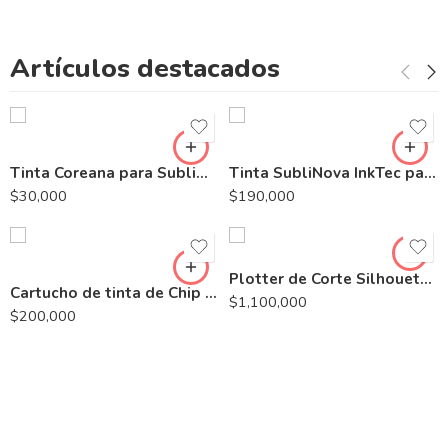
Store
Artículos destacados
Venta de Maquinaria, insumos y repuestos para la
industria textil.
Tinta Coreana para Sublimacion Carga x 110ml para Impresora Epson
Tinta SubliNova InkTec para Sublimacion para Plotter Epson
$
30,000
$
190,000
Plotter de Corte Silhouette Portrait 3
Cartucho de tinta de Chip Reseteable Epson StylusPro 7800-9800
$
1,100,000
$
200,000