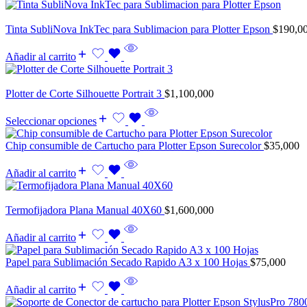
Tinta SubliNova InkTec para Sublimacion para Plotter Epson
$
190,0
Añadir al carrito
Plotter de Corte Silhouette Portrait 3
$
1,100,000
Seleccionar opciones
Chip consumible de Cartucho para Plotter Epson Surecolor
$
35,000
Añadir al carrito
Termofijadora Plana Manual 40X60
$
1,600,000
Añadir al carrito
Papel para Sublimación Secado Rapido A3 x 100 Hojas
$
75,000
Añadir al carrito