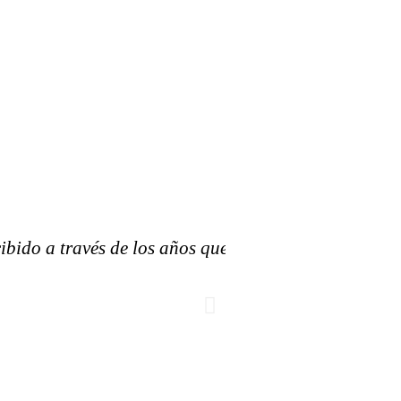
cibido a través de los años que
¨ Mi exper
capacitación 