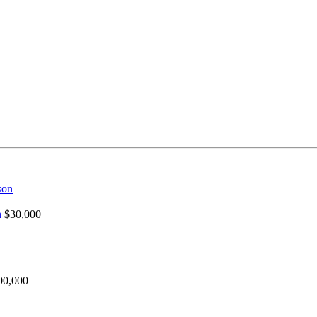
e
ria textil.
n
$
30,000
00,000