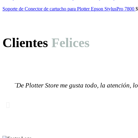
Soporte de Conector de cartucho para Plotter Epson StylusPro 7800
$
Nuestros Aliados
Clientes
Felices
A través del tiempo hemos logrado crear lazos importan
conócelos
¨De Plotter Store me gusta todo, la atención, l