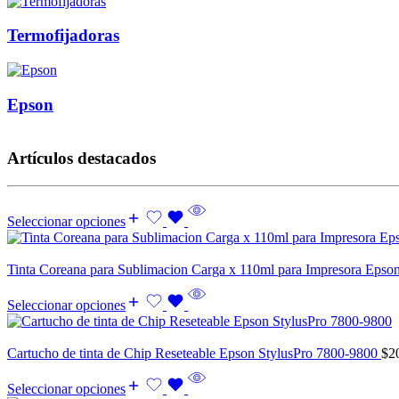
Termofijadoras
Epson
Artículos destacados
Bienvenido a Plotter Stor
Seleccionar opciones
Venta de Maquinaria, insumos y repuestos para la indust
Tinta Coreana para Sublimacion Carga x 110ml para Impresora Epso
Seleccionar opciones
Cartucho de tinta de Chip Reseteable Epson StylusPro 7800-9800
$
2
Seleccionar opciones