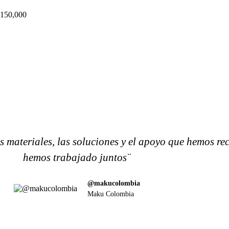
150,000
tes que nos han permitido mejorar ¡para ti!
os materiales, las soluciones y el apoyo que hemos re
hemos trabajado juntos¨
@makucolombia
Maku Colombia