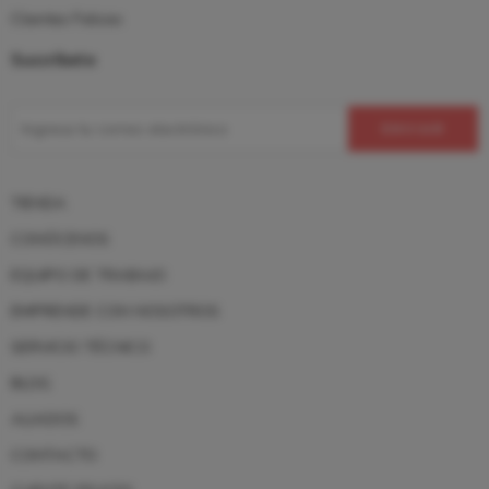
Clientes Felices
Suscríbete
TIENDA
CONÓCENOS
EQUIPO DE TRABAJO
EMPRENDE CON NOSOTROS
SERVICIO TÉCNICO
BLOG
ALIADOS
CONTACTO