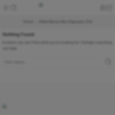
Home
20bet Bonus Bez Depozytu 234
Nothing Found
It seems we can’t find what you’re looking for. Perhaps searching
can help.