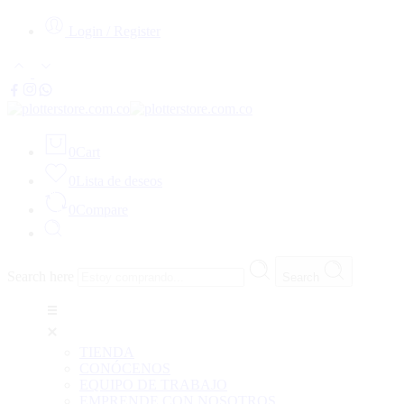
Login / Register
0
Cart
0
Lista de deseos
0
Compare
Search here
Search
TIENDA
CONÓCENOS
EQUIPO DE TRABAJO
EMPRENDE CON NOSOTROS