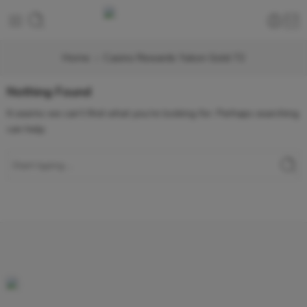
Home
Casino Rewards Yukon Gold 72
Nothing Found
It seems we can’t find what you’re looking for. Perhaps searching
can help.