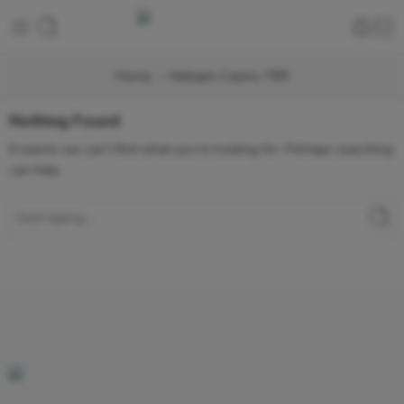
Home
Hellspin Casino 789
Nothing Found
It seems we can’t find what you’re looking for. Perhaps searching
can help.