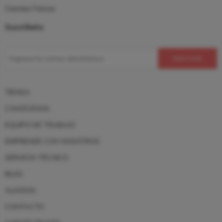
Clientes Felices
Suscríbete
TIENDA
CONÓCENOS
EQUIPO DE TRABAJO
EMPRENDE CON NOSOTROS
SERVICIO TÉCNICO
BLOG
ALIADOS
CONTACTO