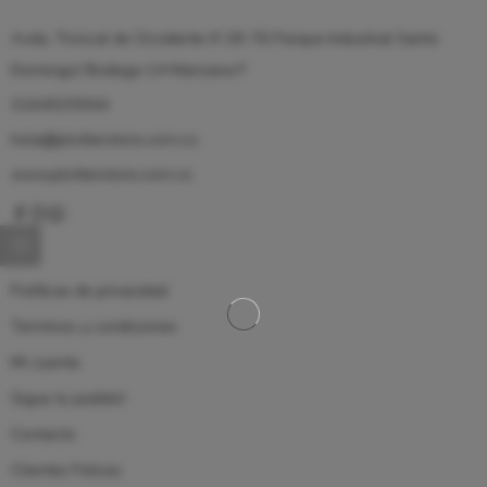
Avda. Troncal de Occidente # 18-76 Parque Industrial Santo
Domingo/ Bodega 14 Manzana F
3164535944
hola@plotterstore.com.co
www.plotterstore.com.co
Políticas de privacidad
Terminos y condiciones
Mi cuenta
Sigue tu pedido!
Contacto
Clientes Felices