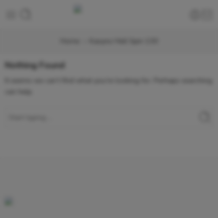
Home
Kasyno Hell Spin 130
Nothing Found
It seems we can’t find what you’re looking for. Perhaps searching
can help.