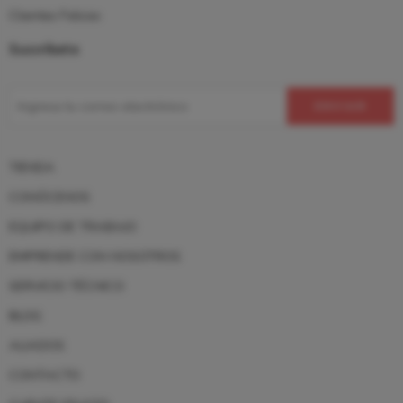
Clientes Felices
Suscríbete
TIENDA
CONÓCENOS
EQUIPO DE TRABAJO
EMPRENDE CON NOSOTROS
SERVICIO TÉCNICO
BLOG
ALIADOS
CONTACTO