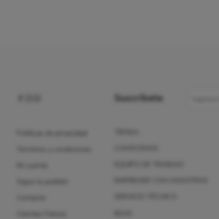
Suscríbete
TIENDA
Políticas de privacidad
CONÓCENOS
Terminos y condiciones
EQUIPO DE TRABAJO
Mi cuenta
EMPRENDE CON NOSOTROS
Sigue tu pedido!
SERVICIO TÉCNICO
Contacto
BLOG
Clientes Felices