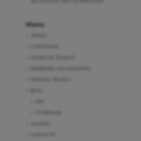
que necesitas saber de Sublimación
Menu
TIENDA
CONÓCENOS
EQUIPO DE TRABAJO
EMPRENDE CON NOSOTROS
SERVICIO TÉCNICO
BLOG
TIPS
TUTORIALES
ALIADOS
CONTACTO