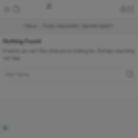
Home
Posts etiquetados “betsafe kasino”
Nothing Found
It seems we can’t find what you’re looking for. Perhaps searching
can help.