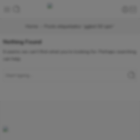
Home
Posts etiquetados “ggbet 50 spin”
Nothing Found
It seems we can’t find what you’re looking for. Perhaps searching
can help.