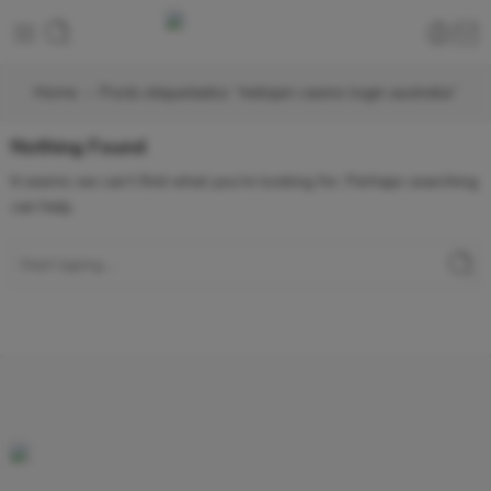
Home
Posts etiquetados “hellspin casino login australia”
Nothing Found
It seems we can’t find what you’re looking for. Perhaps searching
can help.