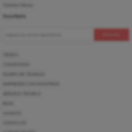
Clientes Felices
Suscríbete
TIENDA
CONÓCENOS
EQUIPO DE TRABAJO
EMPRENDE CON NOSOTROS
SERVICIO TÉCNICO
BLOG
ALIADOS
CONTACTO