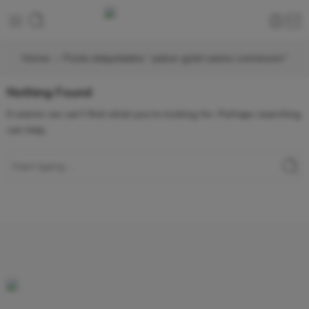
Home
Posts etiquetados “yukon gold casino connexion”
Nothing Found
It seems we can’t find what you’re looking for. Perhaps searching
can help.