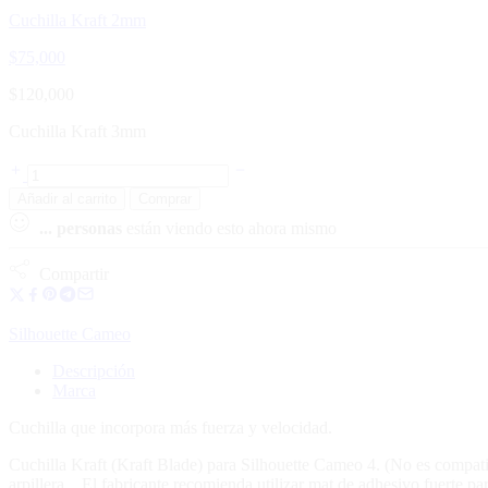
Cuchilla Kraft 2mm
$
75,000
$
120,000
Cuchilla Kraft 3mm
Añadir al carrito
Comprar
...
personas
están viendo esto ahora mismo
Compartir
Silhouette Cameo
Descripción
Marca
Cuchilla que incorpora más fuerza y velocidad.
Cuchilla Kraft (Kraft Blade) para Silhouette Cameo 4. (No es compatib
arpillera…El fabricante recomienda utilizar mat de adhesivo fuerte para